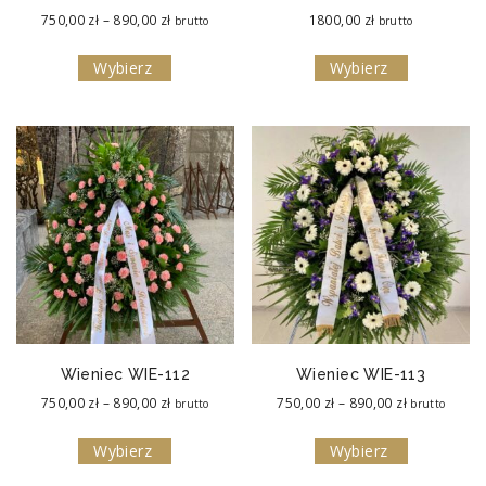
Zakres
750,00
zł
–
890,00
zł
1800,00
zł
brutto
brutto
cen:
Wybierz
Wybierz
od
750,00 zł
do
890,00 zł
Wieniec WIE-112
Wieniec WIE-113
Zakres
Zakres
750,00
zł
–
890,00
zł
750,00
zł
–
890,00
zł
brutto
brutto
cen:
cen:
Wybierz
Wybierz
od
od
750,00 zł
750,00 zł