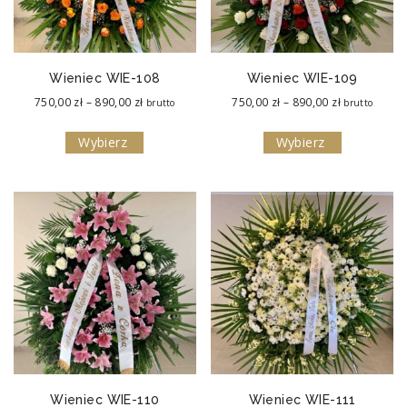
Wieniec WIE-108
Wieniec WIE-109
Zakres
Zakres
750,00
zł
–
890,00
zł
750,00
zł
–
890,00
zł
brutto
brutto
cen:
cen:
Wybierz
Wybierz
od
od
750,00 zł
750,00 zł
do
do
890,00 zł
890,00 zł
Wieniec WIE-110
Wieniec WIE-111