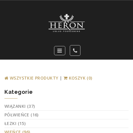
WSZYSTKIE PRODUKTY
|
KOSZYK (0)
Kategorie
WIĄZANKI (37)
PÓŁWIEŃCE (16)
ŁEZKI (15)
WIEŃCE (96)