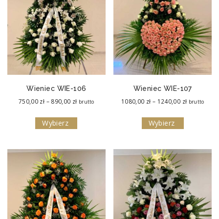
Wieniec WIE-106
Wieniec WIE-107
Zakres
Zakres
750,00
zł
–
890,00
zł
1080,00
zł
–
1240,00
zł
brutto
brutto
cen:
cen:
Wybierz
Wybierz
od
od
750,00 zł
1080,00 zł
do
do
890,00 zł
1240,00 zł