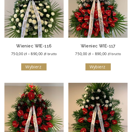
Wieniec WIE-116
Wieniec WIE-117
Zakres
Zakres
750,00
zł
–
890,00
zł
750,00
zł
–
890,00
zł
brutto
brutto
cen:
cen:
Wybierz
Wybierz
od
od
750,00 zł
750,00 zł
do
do
890,00 zł
890,00 zł