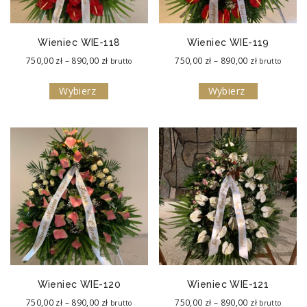
Wieniec WIE-118
Wieniec WIE-119
Zakres
Zakres
750,00
zł
–
890,00
zł
750,00
zł
–
890,00
zł
brutto
brutto
cen:
cen:
Wybierz
Wybierz
od
od
750,00 zł
750,00 zł
do
do
890,00 zł
890,00 zł
Wieniec WIE-120
Wieniec WIE-121
Zakres
Zakres
750,00
zł
–
890,00
zł
750,00
zł
–
890,00
zł
brutto
brutto