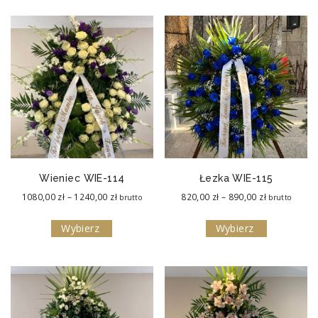
do
do
890,00 zł
890,00 zł
Wieniec WIE-114
Łezka WIE-115
Zakres
Zakres
1080,00
zł
–
1240,00
zł
820,00
zł
–
890,00
zł
brutto
brutto
cen:
cen:
Wybierz
Wybierz
od
od
1080,00 zł
820,00 zł
do
do
1240,00 zł
890,00 zł