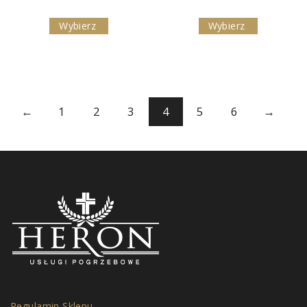
cen:
cen:
Wybierz
Wybierz
od
od
750,00 zł
750,00 zł
do
do
890,00 zł
890,00 zł
←
1
2
3
4
5
6
→
Regulamin Sklepu