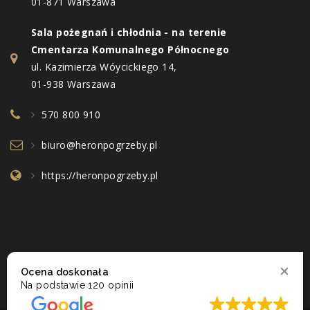
01-871 Warszawa
Sala pożegnań i chłodnia - na terenie
Cmentarza Komunalnego Północnego
ul. Kazimierza Wóycickiego 14,
01-938 Warszawa
570 800 910
biuro@heronpogrzeby.pl
https://heronpogrzeby.pl
Ocena doskonała
Na podstawie
120 opinii