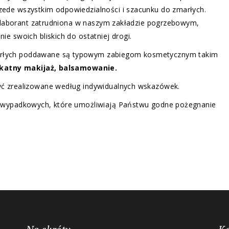
ede wszystkim odpowiedzialności i szacunku do zmarłych.
i laborant zatrudniona w naszym zakładzie pogrzebowym,
e swoich bliskich do ostatniej drogi.
rłych poddawane są typowym zabiegom kosmetycznym takim
likatny makijaż, balsamowanie.
ć zrealizowane według indywidualnych wskazówek.
owypadkowych, które umożliwiają Państwu godne pożegnanie