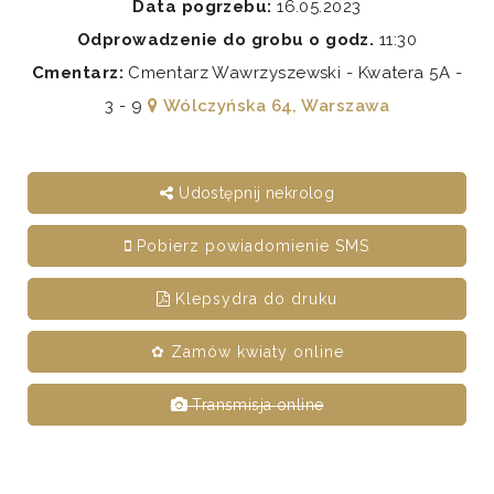
Data pogrzebu:
16.05.2023
Odprowadzenie do grobu o godz.
11:30
Cmentarz:
Cmentarz Wawrzyszewski - Kwatera 5A -
3 - 9
Wólczyńska 64, Warszawa
Udostępnij nekrolog
Pobierz powiadomienie SMS
Klepsydra do druku
✿ Zamów kwiaty online
Transmisja online