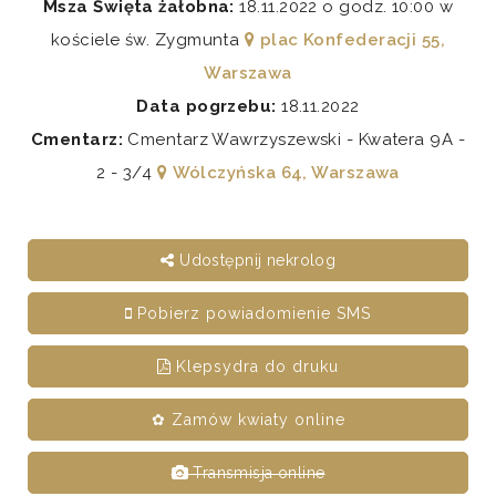
Msza Święta żałobna:
18.11.2022 o godz. 10:00 w
kościele św. Zygmunta
plac Konfederacji 55,
Warszawa
Data pogrzebu:
18.11.2022
Cmentarz:
Cmentarz Wawrzyszewski - Kwatera 9A -
2 - 3/4
Wólczyńska 64, Warszawa
Udostępnij nekrolog
Pobierz powiadomienie SMS
Klepsydra do druku
✿ Zamów kwiaty online
Transmisja online