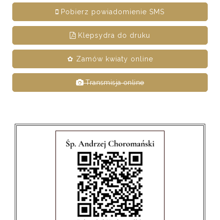
Pobierz powiadomienie SMS
Klepsydra do druku
✿ Zamów kwiaty online
Transmisja online