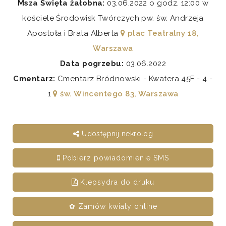
Msza Święta żałobna:
03.06.2022 o godz. 12:00 w
kościele Środowisk Twórczych pw. św. Andrzeja
Apostoła i Brata Alberta
plac Teatralny 18,
Warszawa
Data pogrzebu:
03.06.2022
Cmentarz:
Cmentarz Bródnowski - Kwatera 45F - 4 -
1
św. Wincentego 83, Warszawa
Udostępnij nekrolog
Pobierz powiadomienie SMS
Klepsydra do druku
✿ Zamów kwiaty online