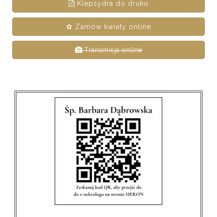
Klepsydra do druku
✿ Zamów kwiaty online
Transmisja online