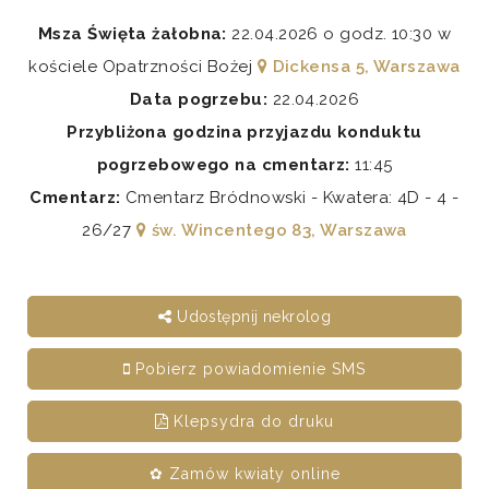
Msza Święta żałobna:
22.04.2026 o godz. 10:30 w
kościele Opatrzności Bożej
Dickensa 5, Warszawa
Data pogrzebu:
22.04.2026
Przybliżona godzina przyjazdu konduktu
pogrzebowego na cmentarz:
11:45
Cmentarz:
Cmentarz Bródnowski - Kwatera: 4D - 4 -
26/27
św. Wincentego 83, Warszawa
Udostępnij nekrolog
Pobierz powiadomienie SMS
Klepsydra do druku
✿ Zamów kwiaty online