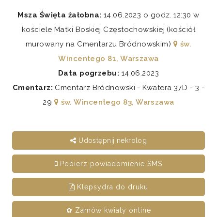
Msza Święta żałobna:
14.06.2023 o godz. 12:30 w
kościele Matki Boskiej Częstochowskiej (kościół
murowany na Cmentarzu Bródnowskim)
św.
Wincentego 81, Warszawa
Data pogrzebu:
14.06.2023
Cmentarz:
Cmentarz Bródnowski - Kwatera 37D - 3 -
29
św. Wincentego 83, Warszawa
Udostępnij nekrolog
Pobierz powiadomienie SMS
Klepsydra do druku
✿ Zamów kwiaty online