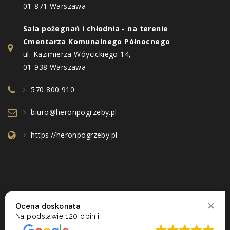
01-871 Warszawa
Sala pożegnań i chłodnia - na terenie
Cmentarza Komunalnego Północnego
ul. Kazimierza Wóycickiego 14,
01-938 Warszawa
570 800 910
biuro@heronpogrzeby.pl
https://heronpogrzeby.pl
Ocena doskonała
Na podstawie
120 opinii