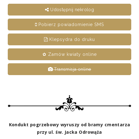
Udostępnij nekrolog
Pobierz powiadomienie SMS
Klepsydra do druku
✿ Zamów kwiaty online
Transmisja online
Kondukt pogrzebowy wyruszy od bramy cmentarza
przy ul. św. Jacka Odrowąża