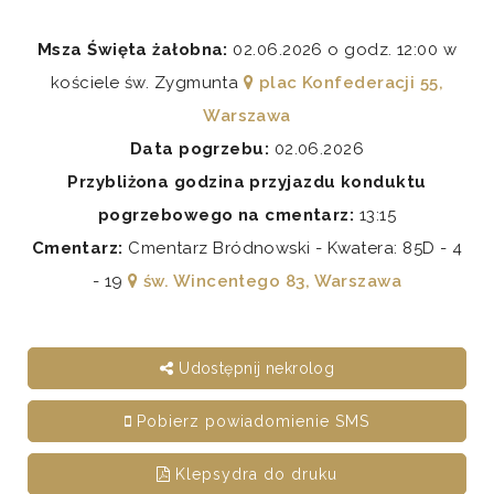
Msza Święta żałobna:
02.06.2026 o godz. 12:00 w
kościele św. Zygmunta
plac Konfederacji 55,
Warszawa
Data pogrzebu:
02.06.2026
Przybliżona godzina przyjazdu konduktu
pogrzebowego na cmentarz:
13:15
Cmentarz:
Cmentarz Bródnowski - Kwatera: 85D - 4
- 19
św. Wincentego 83, Warszawa
Udostępnij nekrolog
Pobierz powiadomienie SMS
Klepsydra do druku