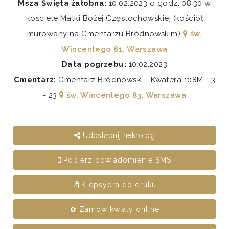
Msza Święta żałobna:
10.02.2023 o godz. 08:30 w
kościele Matki Bożej Częstochowskiej (kościół
murowany na Cmentarzu Bródnowskim)
św.
Wincentego 81, Warszawa
Data pogrzebu:
10.02.2023
Cmentarz:
Cmentarz Bródnowski - Kwatera 108M - 3
- 23
św. Wincentego 83, Warszawa
Udostępnij nekrolog
Pobierz powiadomienie SMS
Klepsydra do druku
✿ Zamów kwiaty online