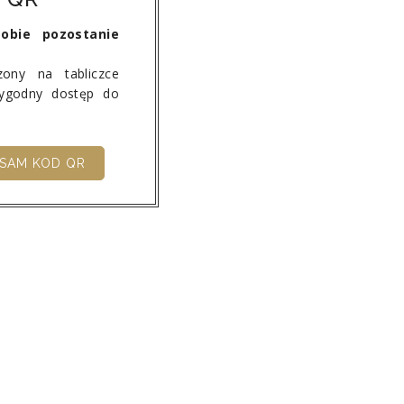
obie pozostanie
ony na tabliczce
wygodny dostęp do
SAM KOD QR