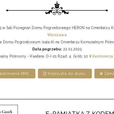
14:45 w Sali Pożegnań Domu Pogrzebowego HERON na Cmentarz
Warszawa
0 w Domu Pogrzebowym (sala A) na Cmentarzu Komunalnym Pó
Data pogrzebu:
22.01.2025
ny Północny - Kwatera: O-I-21 Rząd: 4, Grób: 10
Kazimierza
iadomienie SMS
Klepsydra do druku
✿ Zamó
E-PAMIĄTKA Z KODEM