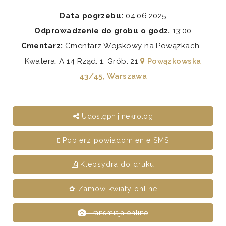
Data pogrzebu:
04.06.2025
Odprowadzenie do grobu o godz.
13:00
Cmentarz:
Cmentarz Wojskowy na Powązkach -
Kwatera: A 14 Rząd: 1, Grób: 21
Powązkowska
43/45, Warszawa
Udostępnij nekrolog
Pobierz powiadomienie SMS
Klepsydra do druku
✿ Zamów kwiaty online
Transmisja online