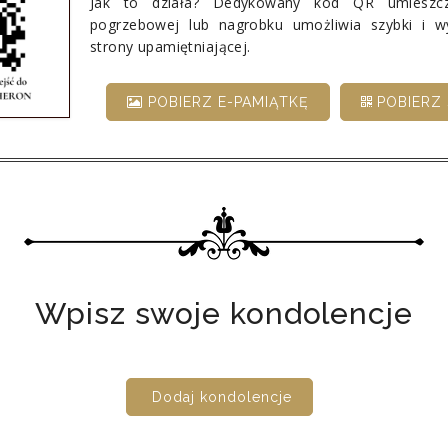
Jak to działa? Dedykowany kod QR umieszcz
pogrzebowej lub nagrobku umożliwia szybki i 
strony upamiętniającej.
POBIERZ E-PAMIĄTKĘ
POBIERZ 
Wpisz swoje kondolencje
Dodaj kondolencje