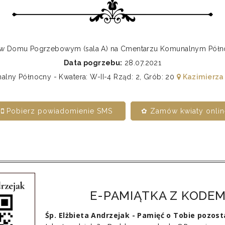
0 w Domu Pogrzebowym (sala A) na Cmentarzu Komunalnym Pó
Data pogrzebu:
28.07.2021
ny Północny - Kwatera: W-II-4 Rząd: 2, Grób: 20
Kazimierza
Pobierz powiadomienie SMS
✿ Zamów kwiaty onlin
E-PAMIĄTKA Z KODEM
Śp. Elżbieta Andrzejak - Pamięć o Tobie pozos