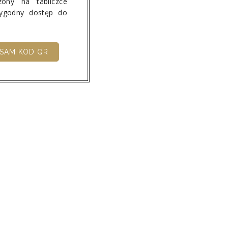
ony na tabliczce
wygodny dostęp do
SAM KOD QR