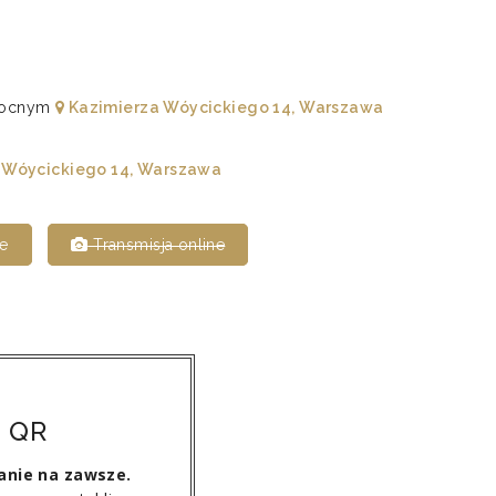
łnocnym
Kazimierza Wóycickiego 14, Warszawa
 Wóycickiego 14, Warszawa
e
Transmisja online
 QR
tanie na zawsze.