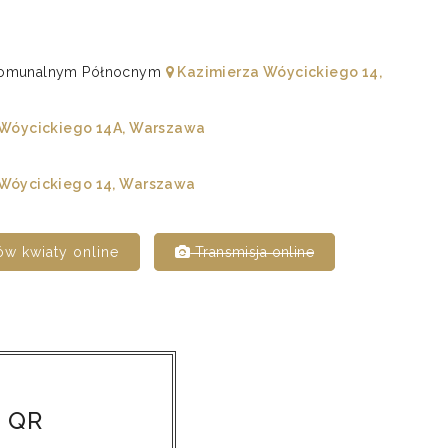
u Komunalnym Północnym
Kazimierza Wóycickiego 14,
Wóycickiego 14A, Warszawa
Wóycickiego 14, Warszawa
w kwiaty online
Transmisja online
 QR