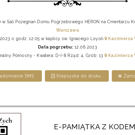
11:30 w Sali Pożegnań Domu Pogrzebowego HERON na Cmentarz
Warszawa
2023 o godz. 12:05 w kaplicy św. Ignacego Loyoli
Kazimierza 
Data pogrzebu:
12.06.2023
lny Północny - Kwatera: D-I-8 Rząd: 4, Grób: 13
Kazimierza 
iadomienie SMS
Klepsydra do druku
✿ Zamó
E-PAMIĄTKA Z KODEM