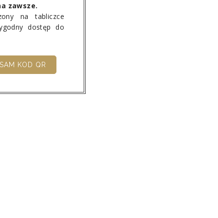
na zawsze.
ony na tabliczce
wygodny dostęp do
SAM KOD QR