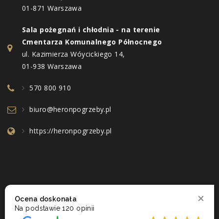
01-871 Warszawa
Sala pożegnań i chłodnia - na terenie
Cmentarza Komunalnego Północnego
ul. Kazimierza Wóycickiego 14,
01-938 Warszawa
570 800 910
biuro@heronpogrzeby.pl
https://heronpogrzeby.pl
Ocena doskonała
Na podstawie
120 opinii