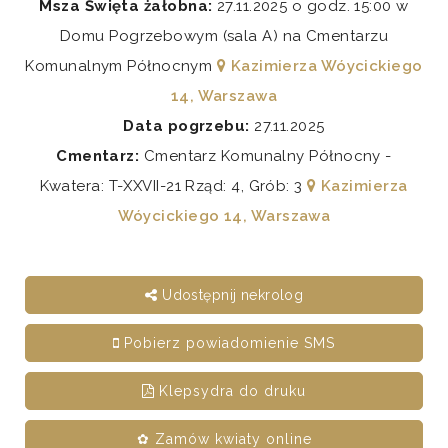
Msza Święta żałobna:
27.11.2025 o godz. 15:00 w
Domu Pogrzebowym (sala A) na Cmentarzu
Komunalnym Północnym
Kazimierza Wóycickiego
14, Warszawa
Data pogrzebu:
27.11.2025
Cmentarz:
Cmentarz Komunalny Północny -
Kwatera: T-XXVII-21 Rząd: 4, Grób: 3
Kazimierza
Wóycickiego 14, Warszawa
Udostępnij nekrolog
Pobierz powiadomienie SMS
Klepsydra do druku
✿ Zamów kwiaty online