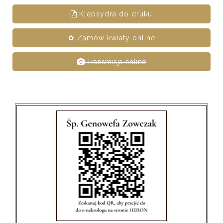
Klepsydra do druku
✿ Zamów kwiaty online
Transmisja online