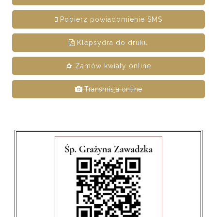
Pobierz powiadomienie SMS
Klepsydra do druku
✿ Zamów kwiaty online
Transmisja online