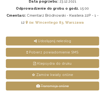
Data pogrzebu:
23.12.2021
Odprowadzenie do grobu o godz.
15:00
Cmentarz:
Cmentarz Bródnowski - Kwatera 22P - 1 -
12
św. Wincentego 83, Warszawa
Udostępnij nekrolog
Pobierz powiadomienie SMS
Klepsydra do druku
✿ Zamów kwiaty online
Transmisja online