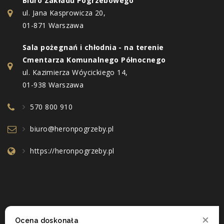
Biuro Zakładu Pogrzebowego
ul. Jana Kasprowicza 20,
01-871 Warszawa
Sala pożegnań i chłodnia - na terenie
Cmentarza Komunalnego Północnego
ul. Kazimierza Wóycickiego 14,
01-938 Warszawa
570 800 910
biuro@heronpogrzeby.pl
https://heronpogrzeby.pl
Ocena doskonała