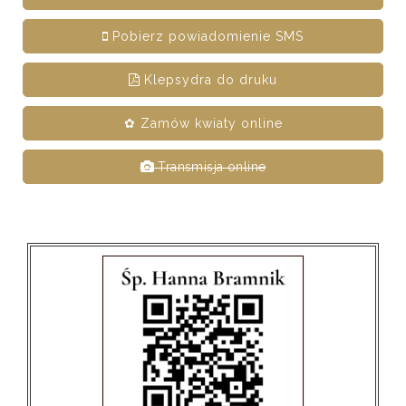
Pobierz powiadomienie SMS
Klepsydra do druku
✿ Zamów kwiaty online
Transmisja online