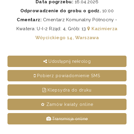
Data pogrzebu:
16.04.2026
Odprowadzenie do grobu o godz.
10:00
Cmentarz:
Cmentarz Komunalny Północny -
Kwatera: U-I-2 Rząd: 4, Grób: 13
Kazimierza
Wóycickiego 14, Warszawa
Udostępnij nekrolog
Pobierz powiadomienie SMS
Klepsydra do druku
✿ Zamów kwiaty online
Transmisja online