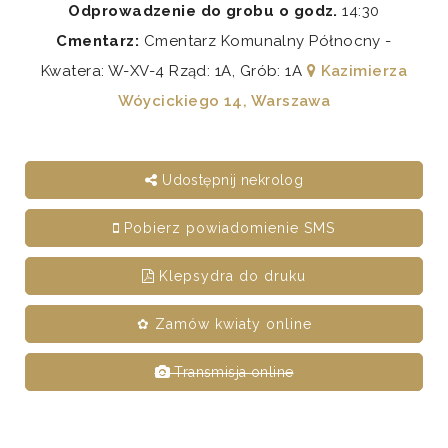
Odprowadzenie do grobu o godz.
14:30
Cmentarz:
Cmentarz Komunalny Północny -
Kwatera: W-XV-4 Rząd: 1A, Grób: 1A
Kazimierza
Wóycickiego 14, Warszawa
Udostępnij nekrolog
Pobierz powiadomienie SMS
Klepsydra do druku
✿ Zamów kwiaty online
Transmisja online