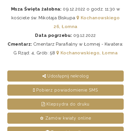
Msza Święta żałobna:
09.12.2022 o godz. 11:30 w
kościele św. Mikołaja Biskupa
Kochanowskiego
26, Łomna
Data pogrzebu:
09.12.2022
Cmentarz:
Cmentarz Parafialny w Łomnej - Kwatera:
G Rząd: 4, Grób: 58
Kochanowskiego, Łomna
Udostępnij nekrolog
Pobierz powiadomienie SMS
Klepsydra do druku
✿ Zamów kwiaty online