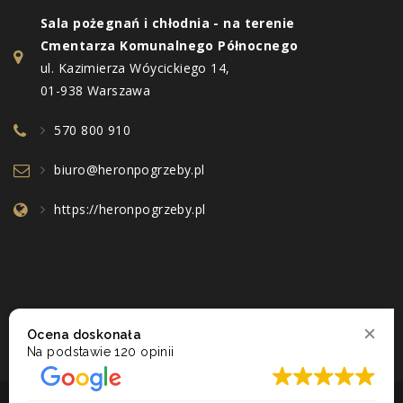
Sala pożegnań i chłodnia - na terenie
Cmentarza Komunalnego Północnego
ul. Kazimierza Wóycickiego 14,
01-938 Warszawa
570 800 910
biuro@heronpogrzeby.pl
https://heronpogrzeby.pl
Ocena doskonała
Na podstawie
120 opinii