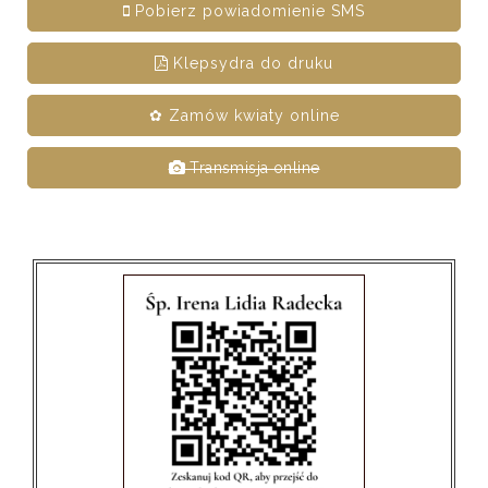
Pobierz powiadomienie SMS
Klepsydra do druku
✿ Zamów kwiaty online
Transmisja online