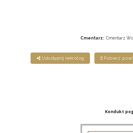
Cmentarz:
Cmentarz Woj
Udostępnij nekrolog
Pobierz pow
Kondukt pog