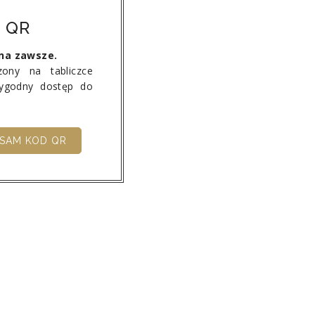
 QR
 na zawsze.
ony na tabliczce
wygodny dostęp do
SAM KOD QR