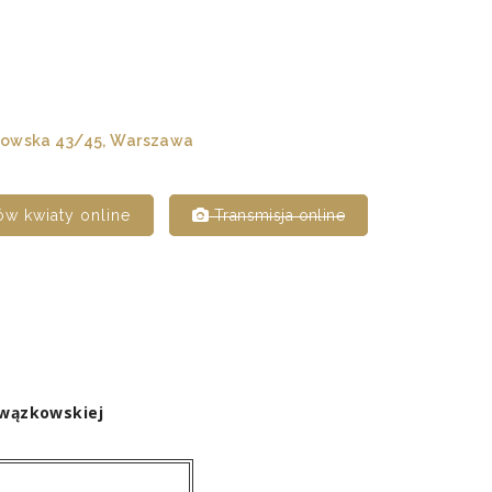
owska 43/45, Warszawa
w kwiaty online
Transmisja online
owązkowskiej