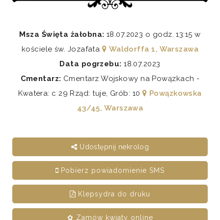
Msza Święta żałobna:
18.07.2023 o godz. 13:15 w
kościele św. Jozafata
Waldorffa 1, Warszawa
Data pogrzebu:
18.07.2023
Cmentarz:
Cmentarz Wojskowy na Powązkach -
Kwatera: c 29 Rząd: tuje, Grób: 10
Powązkowska
43/45, Warszawa
Udostępnij nekrolog
Pobierz powiadomienie SMS
Klepsydra do druku
✿ Zamów kwiaty online