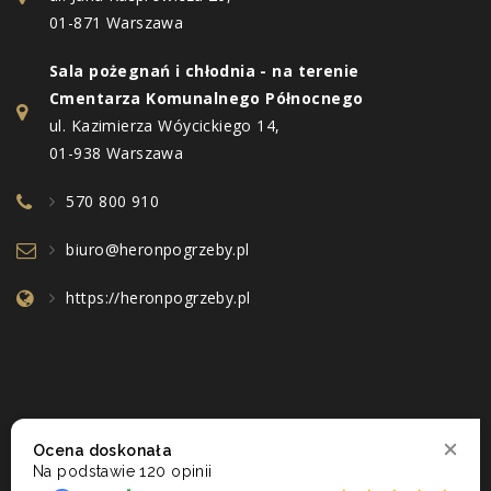
01-871 Warszawa
Sala pożegnań i chłodnia - na terenie
Cmentarza Komunalnego Północnego
ul. Kazimierza Wóycickiego 14,
01-938 Warszawa
570 800 910
biuro@heronpogrzeby.pl
https://heronpogrzeby.pl
Ocena doskonała
Na podstawie
120 opinii