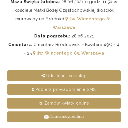
Msza Święta żałobna:
28.06.2021 o godz. 11:50 w
kościele Matki Bożej Częstochowskiej (kościół
murowany na Bródnie)
św. Wincentego 81,
Warszawa
Data pogrzebu:
28.06.2021
Cmentarz:
Cmentarz Bródnowski - Kwatera 49C - 4
- 25
św. Wincentego 83, Warszawa
Udostępnij nekrolog
Pobierz powiadomienie SMS
✿ Zamów kwiaty online
Transmisja online