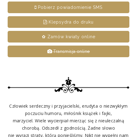
Pobierz powiadomienie SMS
Klepsydra do druku
✿ Zamów kwiaty online
Transmisja online
Człowiek serdeczny i przyjacielski, erudyta o niezwykłym
poczuciu humoru, miłośnik książek i fajki,
marzyciel. Wiele wycierpiał mierząc się z nieuleczalną
chorobą. Odszedł z godnością. Żadne słowo
nie wyrazi straty, którą ponieśliśmy. Nikt nie wypełni nam