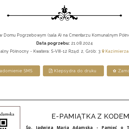
0 w Domu Pogrzebowym (sala A) na Cmentarzu Komunalnym Pó
Data pogrzebu:
21.08.2024
ny Północny - Kwatera: S-VIII-12 Rząd: 2, Grób: 3
Kazimierza
iadomienie SMS
Klepsydra do druku
✿ Zamó
E-PAMIĄTKA Z KODEM
Śp. Jadwiga Maria Adamska - Pamięć o T