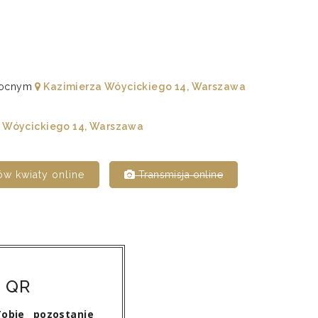
łnocnym
Kazimierza Wóycickiego 14, Warszawa
 Wóycickiego 14, Warszawa
w kwiaty online
Transmisja online
 QR
obie pozostanie