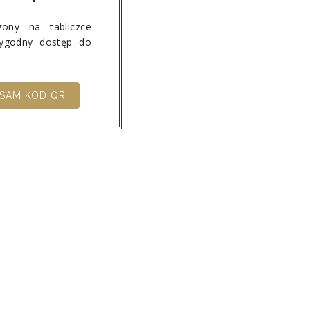
ony na tabliczce
wygodny dostęp do
SAM KOD QR