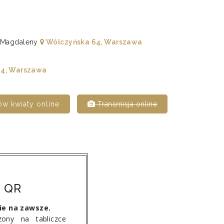
ii Magdaleny
Wólczyńska 64, Warszawa
4, Warszawa
w kwiaty online
Transmisja online
 QR
ie na zawsze.
ony na tabliczce