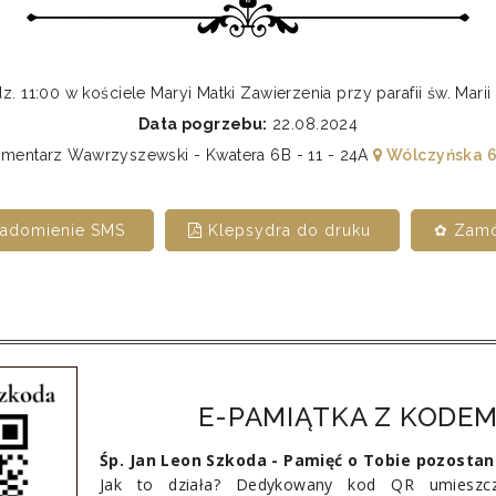
. 11:00 w kościele Maryi Matki Zawierzenia przy parafii św. Mar
Data pogrzebu:
22.08.2024
mentarz Wawrzyszewski - Kwatera 6B - 11 - 24A
Wólczyńska 6
iadomienie SMS
Klepsydra do druku
✿ Zamó
E-PAMIĄTKA Z KODEM
Śp. Jan Leon Szkoda - Pamięć o Tobie pozostan
Jak to działa? Dedykowany kod QR umieszcz