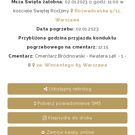
Msza Święta żałobna:
02.01.2023 o godz. 11:00 w
kościele Świętej Rodziny
Rozwadowska 9/11,
Warszawa
Data pogrzebu:
02.01.2023
Przybliżona godzina przyjazdu konduktu
pogrzebowego na cmentarz:
12:15
Cmentarz:
Cmentarz Bródnowski - Kwatera 14K - 1 -
8
św. Wincentego 83, Warszawa
Udostępnij nekrolog
Pobierz powiadomienie SMS
Klepsydra do druku
✿ Zamów kwiaty online