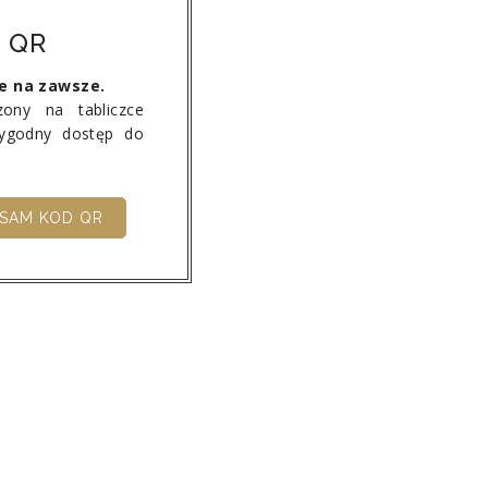
 QR
ie na zawsze.
ony na tabliczce
wygodny dostęp do
SAM KOD QR