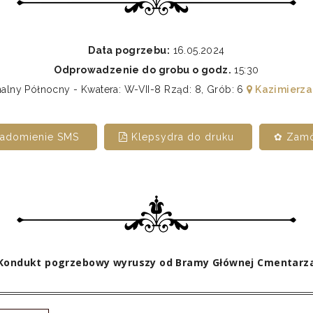
Data pogrzebu:
16.05.2024
Odprowadzenie do grobu o godz.
15:30
ny Północny - Kwatera: W-VII-8 Rząd: 8, Grób: 6
Kazimierza
iadomienie SMS
Klepsydra do druku
✿ Zamó
Kondukt pogrzebowy wyruszy od Bramy Głównej Cmentarz