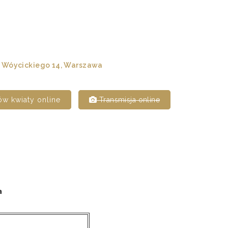
 Wóycickiego 14, Warszawa
w kwiaty online
Transmisja online
a