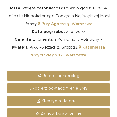
Msza Święta żałobna:
21.01.2022 o godz. 10:00 w
kościele Niepokalanego Poczęcia Najświętszej Maryi
Panny
Przy Agorze 9, Warszawa
Data pogrzebu:
21.01.2022
Cmentarz:
Cmentarz Komunalny Północny -
Kwatera: W-XII-6 Rząd: 2, Grób: 22
Kazimierza
Wóycickiego 14, Warszawa
Udostępnij nekrolog
Pobierz powiadomienie SMS
Klepsydra do druku
✿ Zamów kwiaty online