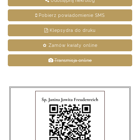
Udostępnij nekrolog
Pobierz powiadomienie SMS
Klepsydra do druku
✿ Zamów kwiaty online
Transmisja online