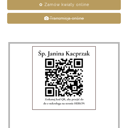
✿ Zamów kwiaty online
Transmisja online