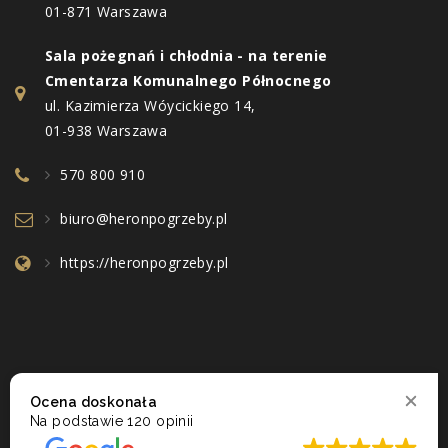
01-871 Warszawa
Sala pożegnań i chłodnia - na terenie
Cmentarza Komunalnego Północnego
ul. Kazimierza Wóycickiego 14,
01-938 Warszawa
570 800 910
biuro@heronpogrzeby.pl
https://heronpogrzeby.pl
Ocena doskonała
Na podstawie
120 opinii