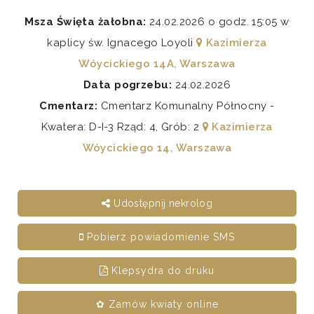
Msza Święta żałobna:
24.02.2026 o godz. 15:05 w
kaplicy św. Ignacego Loyoli
Kazimierza
Wóycickiego 14A, Warszawa
Data pogrzebu:
24.02.2026
Cmentarz:
Cmentarz Komunalny Północny -
Kwatera: D-I-3 Rząd: 4, Grób: 2
Kazimierza
Wóycickiego 14, Warszawa
Udostępnij nekrolog
Pobierz powiadomienie SMS
Klepsydra do druku
✿ Zamów kwiaty online