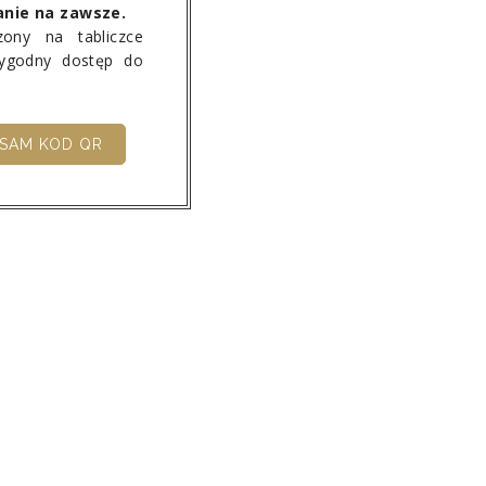
anie na zawsze.
ony na tabliczce
wygodny dostęp do
SAM KOD QR