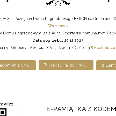
8:45 w Sali Pożegnań Domu Pogrzebowego HERON na Cmentarz
Warszawa
0 w Domu Pogrzebowym (sala A) na Cmentarzu Komunalnym Pó
Data pogrzebu:
20.12.2023
ny Północny - Kwatera: S-V-3 Rząd: 10, Grób: 13
Kazimierza
iadomienie SMS
Klepsydra do druku
✿ Zamó
E-PAMIĄTKA Z KODEM