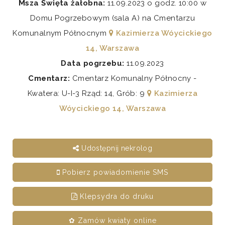
Msza Święta żałobna:
11.09.2023 o godz. 10:00 w
Domu Pogrzebowym (sala A) na Cmentarzu
Komunalnym Północnym
Kazimierza Wóycickiego
14, Warszawa
Data pogrzebu:
11.09.2023
Cmentarz:
Cmentarz Komunalny Północny -
Kwatera: U-I-3 Rząd: 14, Grób: 9
Kazimierza
Wóycickiego 14, Warszawa
Udostępnij nekrolog
Pobierz powiadomienie SMS
Klepsydra do druku
✿ Zamów kwiaty online