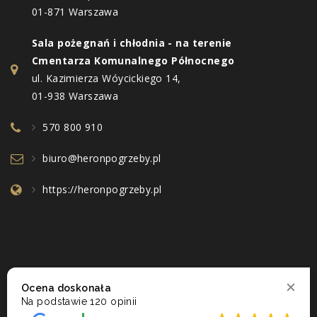
01-871 Warszawa
Sala pożegnań i chłodnia - na terenie
Cmentarza Komunalnego Północnego
ul. Kazimierza Wóycickiego 14,
01-938 Warszawa
570 800 910
biuro@heronpogrzeby.pl
https://heronpogrzeby.pl
Ocena doskonała
Na podstawie
120 opinii