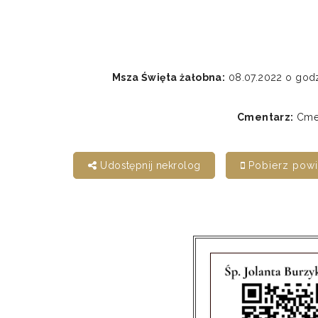
Msza Święta żałobna:
08.07.2022 o god
Cmentarz:
Cmen
Udostępnij nekrolog
Pobierz pow