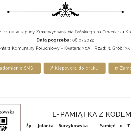
z. 14:00 w kaplicy Zmartwychwstania Pańskiego na Cmentarzu
Data pogrzebu:
08.07.2022
tarz Komunalny Południowy - Kwatera: 30A II Rząd: 3, Grób: 35
iadomienie SMS
Klepsydra do druku
✿ Zamó
E-PAMIĄTKA Z KODEM
Śp. Jolanta Burzykowska - Pamięć o To