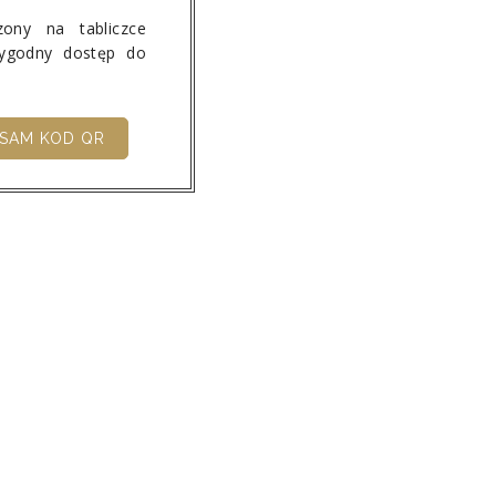
ony na tabliczce
wygodny dostęp do
SAM KOD QR