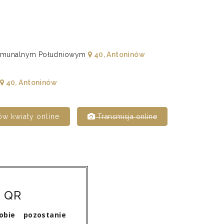
 Komunalnym Południowym
40, Antoninów
40, Antoninów
w kwiaty online
Transmisja online
 QR
bie pozostanie