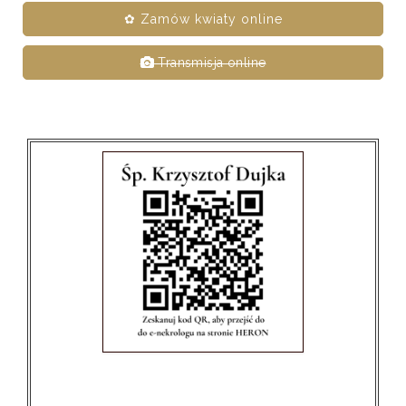
✿ Zamów kwiaty online
Transmisja online