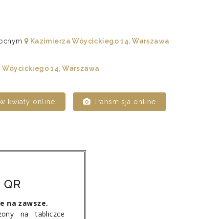
łnocnym
Kazimierza Wóycickiego 14, Warszawa
 Wóycickiego 14, Warszawa
 kwiaty online
Transmisja online
 QR
ie na zawsze.
ony na tabliczce