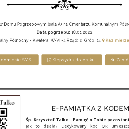
0 w Domu Pogrzebowym (sala A) na Cmentarzu Komunalnym Pó
Data pogrzebu:
18.01.2022
ny Północny - Kwatera: W-VII-4 Rząd: 2, Grób: 14
Kazimierza
adomienie SMS
Klepsydra do druku
✿ Zamów
E-PAMIĄTKA Z KODEM
Śp. Krzysztof Talko - Pamięć o Tobie pozostan
Jak to działa? Dedykowany kod QR umieszcz