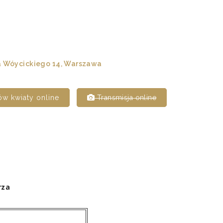
 Wóycickiego 14, Warszawa
w kwiaty online
Transmisja online
rza