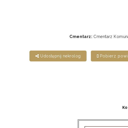
Cmentarz:
Cmentarz Komunal
Udostępnij nekrolog
Pobierz pow
Ko