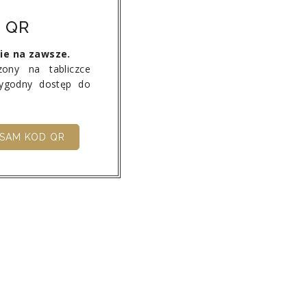
 QR
nie na zawsze.
ony na tabliczce
wygodny dostęp do
SAM KOD QR