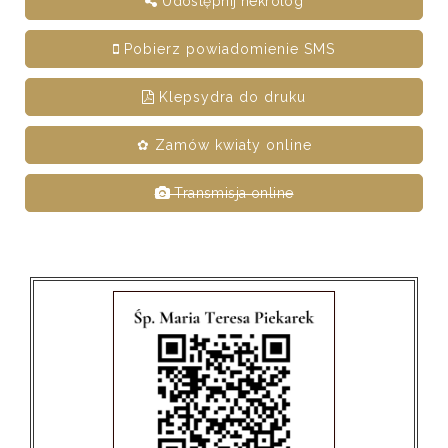
Udostępnij nekrolog
Pobierz powiadomienie SMS
Klepsydra do druku
✿ Zamów kwiaty online
Transmisja online