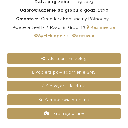
Data pogrzebu:
11.09.2023
Odprowadzenie do grobu o godz.
13:30
Cmentarz:
Cmentarz Komunalny Północny -
Kwatera: S-VIII-13 Rząd: 8, Grób: 13
Kazimierza
Wóycickiego 14, Warszawa
Udostępnij nekrolog
Pobierz powiadomienie SMS
Klepsydra do druku
✿ Zamów kwiaty online
Transmisja online