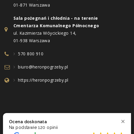
01-871 Warszawa
Sala pożegnań i chłodnia - na terenie
Cmentarza Komunalnego Północnego
ul. Kazimierza Wóycickiego 14,
01-938 Warszawa
570 800 910
biuro@heronpogrzeby.pl
https://heronpogrzeby.pl
Ocena doskonała
Na podstawie
120 opinii