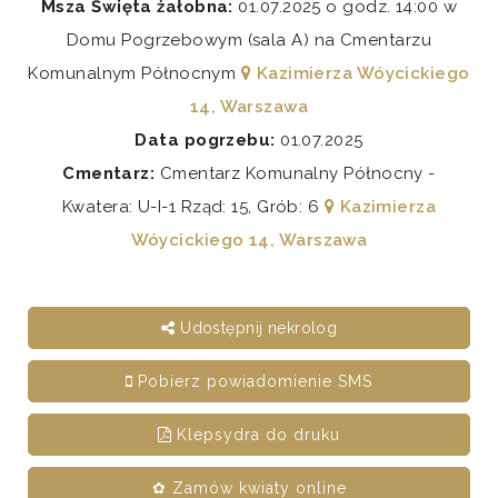
Msza Święta żałobna:
01.07.2025 o godz. 14:00 w
Domu Pogrzebowym (sala A) na Cmentarzu
Komunalnym Północnym
Kazimierza Wóycickiego
14, Warszawa
Data pogrzebu:
01.07.2025
Cmentarz:
Cmentarz Komunalny Północny -
Kwatera: U-I-1 Rząd: 15, Grób: 6
Kazimierza
Wóycickiego 14, Warszawa
Udostępnij nekrolog
Pobierz powiadomienie SMS
Klepsydra do druku
✿ Zamów kwiaty online