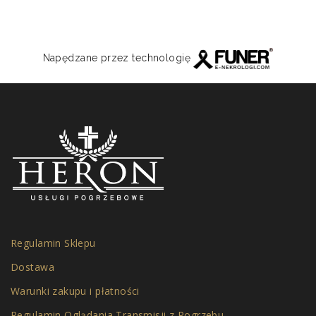
Napędzane przez technologię
Regulamin Sklepu
Dostawa
Warunki zakupu i płatności
Regulamin Oglądania Transmisji z Pogrzebu