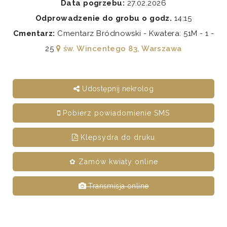
Data pogrzebu:
27.02.2026
Odprowadzenie do grobu o godz.
14:15
Cmentarz:
Cmentarz Bródnowski - Kwatera: 51M - 1 -
25
św. Wincentego 83, Warszawa
Udostępnij nekrolog
Pobierz powiadomienie SMS
Klepsydra do druku
✿ Zamów kwiaty online
Transmisja online