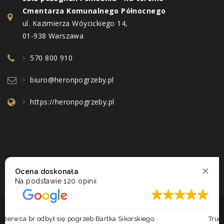
Cmentarza Komunalnego Północnego
ul. Kazimierza Wóycickiego 14,
01-938 Warszawa
570 800 910
biuro@heronpogrzeby.pl
https://heronpogrzeby.pl
Ocena doskonała
Na podstawie
120 opinii
2017 - 2026 © ZAKŁAD POGRZEBOWY HERON. WSZELKIE PRAWA
Trudno znaleźć słowa, które oddadzą wdzięczność, jaką