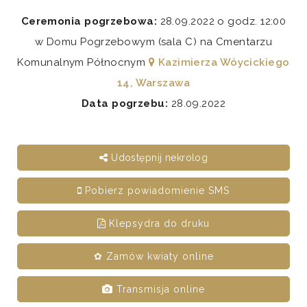
Ceremonia pogrzebowa:
28.09.2022 o godz. 12:00
w Domu Pogrzebowym (sala C) na Cmentarzu
Komunalnym Północnym
Kazimierza Wóycickiego
14, Warszawa
Data pogrzebu:
28.09.2022
Udostępnij nekrolog
Pobierz powiadomienie SMS
Klepsydra do druku
✿ Zamów kwiaty online
Transmisja online